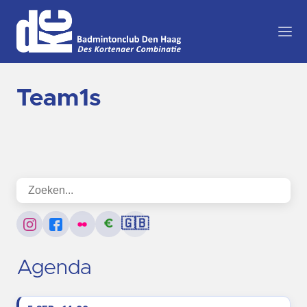
Team1s
€
🇬🇧
Agenda