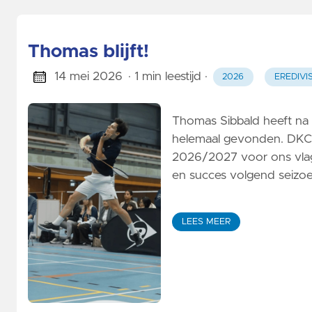
Thomas blijft!
14 mei 2026
· 1 min leestijd
·
2026
EREDIVIS
Thomas Sibbald heeft na zi
helemaal gevonden. DKC i
2026/2027 voor ons vlag
en succes volgend seizoe
LEES MEER