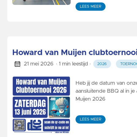
LEES MEER
Howard van Muijen clubtoernoo
21 mei 2026
· 1 min leestijd
·
2026
TOERNO
Heb jij de datum van on
aansluitende BBQ al in je
Muijen 2026
LEES MEER