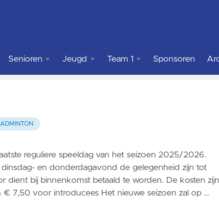
Senioren
Jeugd
Team 1
Sponsoren
Arc
Welkom
Hallo jij
Over
daar!
team 1
Training
ADMINTON
Training
Speelschema
ator
Competitie
team 1
Competitie
laatste reguliere speeldag van het seizoen 2025/2026.
Live
 op dinsdag- en donderdagavond de gelegenheid zijn tot
Toernooien
Stream
 dient bij binnenkomst betaald te worden. De kosten zij
en € 7,50 voor introducees Het nieuwe seizoen zal op …
Activiteiten
overzicht