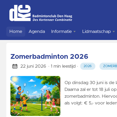
Home
Agenda
Informatie
Lidmaatschap
Overzicht
Informatie
Zomerbadminton 2026
Accommodatie
Aanmelden
22 juni 2026
· 1 min leestijd
·
2026
ZOMERB
Contact
Contributiecalcul
Op dinsdag 30 juni is de 
Probeerbadminton
Wijziging
Daarna zal er tot 18 juli
zomerbadminton. Hiervoor
Kantine
Opzeggen
als volgt: € 5,- voor led
Geschiedenis