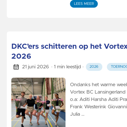
LEES MEER
Gedragscode
Vertrouwenscontactpersoon
Privacy
DKC’ers schitteren op het Vort
Stage lopen
2026
21 juni 2026
· 1 min leestijd
·
2026
TOERNO
Ondanks het warme weeke
Vortex BC Lansingerland
o.a: Aditi Harsha Aditi 
Frank Westerink Giovanni
Julia …