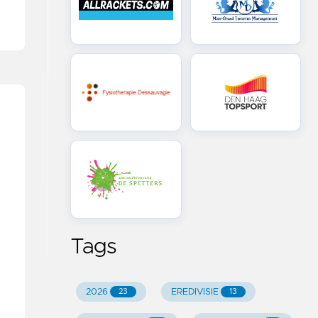
Tags
2026
EREDIVISIE
23
13