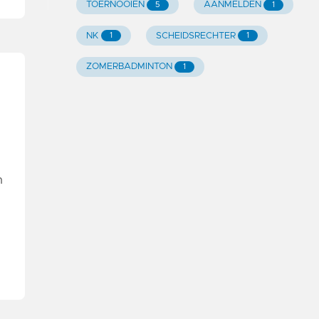
TOERNOOIEN
AANMELDEN
5
1
NK
SCHEIDSRECHTER
1
1
ZOMERBADMINTON
1
n