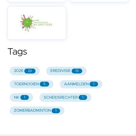
Tags
2026
EREDIVISIE
23
13
TOERNOOIEN
AANMELDEN
5
1
NK
SCHEIDSRECHTER
1
1
ZOMERBADMINTON
1